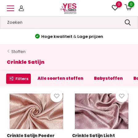
0
0
Hoge kwaliteit
&
Lage prijzen
Stoffen
Crinkle Satijn
Alle soorten stoffen
Babystoffen
B
Filters
Crinkle Satijn Poeder
Crinkle Satijn Licht