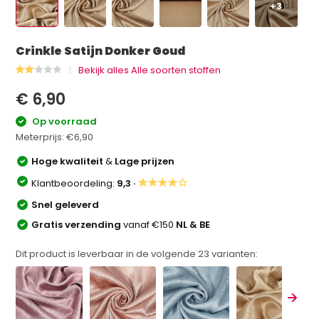
+3
Crinkle Satijn Donker Goud
Bekijk alles Alle soorten stoffen
€ 6,90
Op voorraad
Meterprijs:
€6,90
Hoge kwaliteit
&
Lage prijzen
★★★★☆
Klantbeoordeling:
9,3 ·
Snel geleverd
Gratis verzending
vanaf €150
NL & BE
Dit product is leverbaar in de volgende
23
varianten: