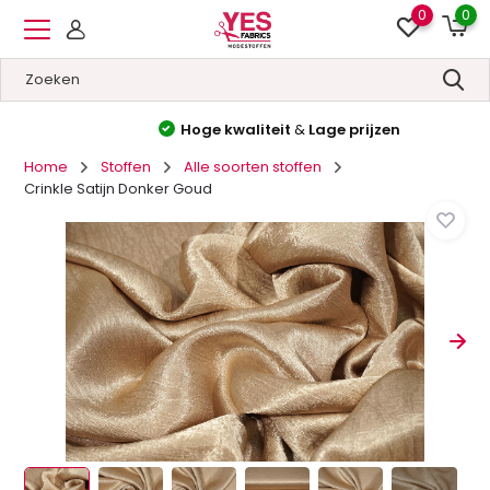
0
0
Hoge kwaliteit
&
Lage prijzen
Home
Stoffen
Alle soorten stoffen
Crinkle Satijn Donker Goud