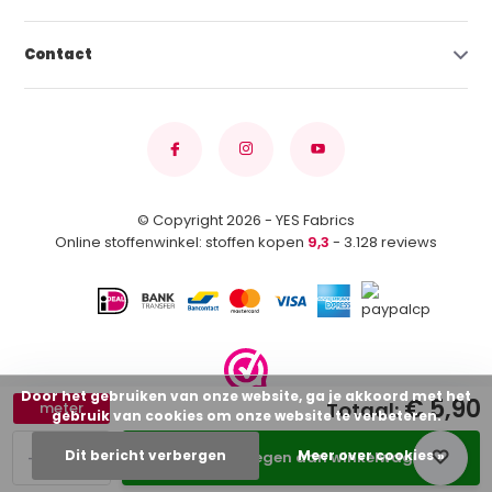
Contact
© Copyright 2026 - YES Fabrics
Online stoffenwinkel: stoffen kopen
9,3
- 3.128 reviews
Door het gebruiken van onze website, ga je akkoord met het
€ 5,90
Totaal:
meter
gebruik van cookies om onze website te verbeteren.
-
+
Dit bericht verbergen
Meer over cookies »
Toevoegen aan winkelwagen