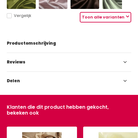
Vergelijk
Toon alle varianten
Productomschrijving
Reviews
Delen
Klanten die dit product hebben gekocht,
bekeken ook