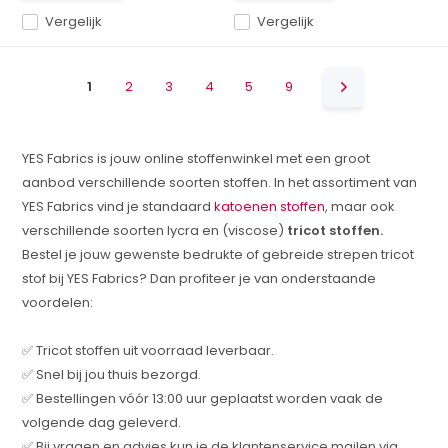
Vergelijk
Vergelijk
1
2
3
4
5
9
YES Fabrics is jouw online stoffenwinkel met een groot
aanbod verschillende soorten stoffen. In het assortiment van
YES Fabrics vind je standaard
katoenen stoffen
, maar ook
verschillende soorten lycra en (viscose)
tricot stoffen
.
Bestel je jouw gewenste bedrukte of gebreide strepen tricot
stof bij YES Fabrics? Dan profiteer je van onderstaande
voordelen:
✅ Tricot stoffen uit voorraad leverbaar.
✅ Snel bij jou thuis bezorgd.
✅ Bestellingen vóór 13:00 uur geplaatst worden vaak de
volgende dag geleverd.
✅ Bij vragen en advies kun je de klantenservice mailen via