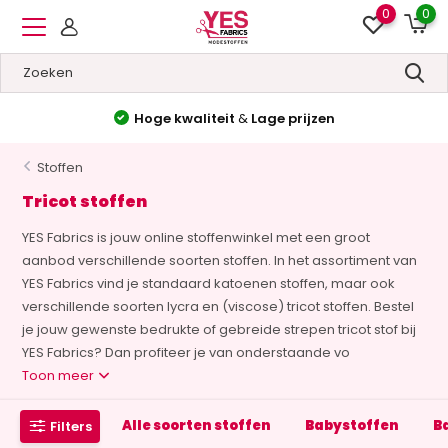
0
0
Hoge kwaliteit
&
Lage prijzen
Stoffen
Tricot stoffen
YES Fabrics is jouw online stoffenwinkel met een groot
aanbod verschillende soorten stoffen. In het assortiment van
YES Fabrics vind je standaard katoenen stoffen, maar ook
verschillende soorten lycra en (viscose) tricot stoffen. Bestel
je jouw gewenste bedrukte of gebreide strepen tricot stof bij
YES Fabrics? Dan profiteer je van onderstaande vo
Toon meer
Alle soorten stoffen
Babystoffen
B
Filters