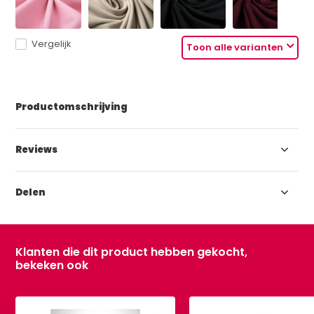
Vergelijk
Toon alle varianten
Productomschrijving
Reviews
Delen
Klanten die dit product hebben gekocht,
bekeken ook