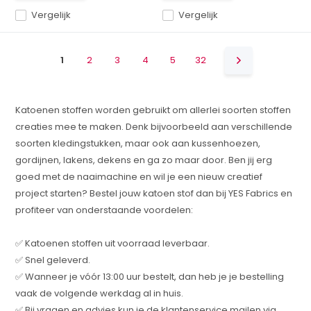
Vergelijk
Vergelijk
1
2
3
4
5
32
Katoenen stoffen worden gebruikt om allerlei soorten stoffen
creaties mee te maken. Denk bijvoorbeeld aan verschillende
soorten kledingstukken, maar ook aan kussenhoezen,
gordijnen, lakens, dekens en ga zo maar door. Ben jij erg
goed met de naaimachine en wil je een nieuw creatief
project starten? Bestel jouw katoen stof dan bij YES Fabrics en
profiteer van onderstaande voordelen:
✅ Katoenen stoffen uit voorraad leverbaar.
✅ Snel geleverd.
✅ Wanneer je vóór 13:00 uur bestelt, dan heb je je bestelling
vaak de volgende werkdag al in huis.
✅ Bij vragen en advies kun je de klantenservice mailen via