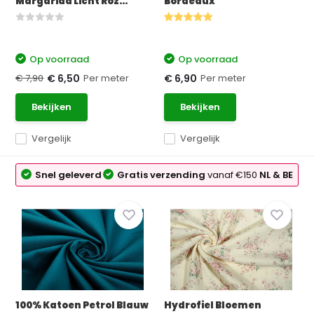
Margarida Licht Roz...
Bordeaux
Op voorraad
Op voorraad
€ 7,90
Per meter
Per meter
€ 6,50
€ 6,90
Bekijken
Bekijken
Vergelijk
Vergelijk
Snel geleverd
Gratis verzending
vanaf €150
NL & BE
100% Katoen Petrol Blauw
Hydrofiel Bloemen