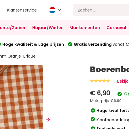
Klantenservice
Lente/Zomer
Najaar/Winter
Mankementen
Carnaval
Hoge kwaliteit
&
Lage prijzen
Gratis verzending
vanaf €
 mm Oranje-Brique
Boerenbo
Bekij
€ 6,90
Op
Meterprijs:
€6,90
Hoge kwaliteit
Klantbeoordelin
Snel geleverd