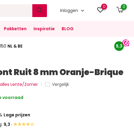
0
0
Inloggen
Pakketten
Inspiratie
BLOG
150
NL & BE
9,3
nt Ruit 8 mm Oranje-Brique
k alles Lente/Zomer
Vergelijk
 voorraad
&
Lage prijzen
★★★★☆
g:
9,3 ·