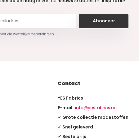
snel op de hoogte
van de
nieuwste acties
en
inspiratie
!
Abonneer
 hier de wettelijke beperkingen
Contact
YES Fabrics
E-mail:
info@yesfabrics.eu
✓ Grote collectie modestoffen
✓ Snel geleverd
✓ Beste prijs