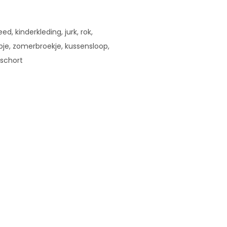
d, kinderkleding, jurk, rok,
opje, zomerbroekje, kussensloop,
 schort