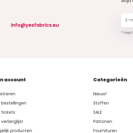
Altijd
info@yesfabrics.eu
* Lees
jn account
Categorieën
istreren
Nieuw!
n bestellingen
Stoffen
 tickets
SALE
 verlanglijst
Patronen
gelijk producten
Fournituren