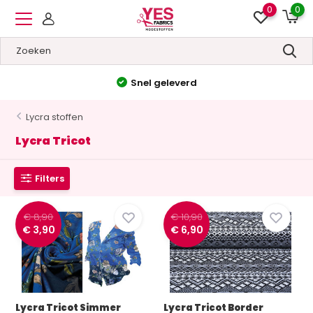
0
0
Hoge kwaliteit
&
Lage prijzen
Lycra stoffen
Lycra Tricot
Filters
€ 8,90
€ 10,90
€ 3,90
€ 6,90
Lycra Tricot Simmer
Lycra Tricot Border