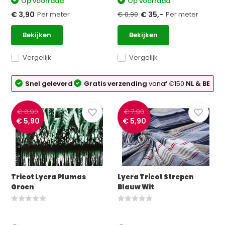
Op voorraad
Op voorraad
Per meter
€ 8,90
Per meter
€ 3,90
€ 35,-
Bekijken
Bekijken
Vergelijk
Vergelijk
Snel geleverd
Gratis verzending
vanaf €150
NL & BE
€ 8,90
€ 7,90
€ 5,90
€ 5,90
Tricot Lycra Plumas
Lycra Tricot Strepen
Groen
Blauw Wit