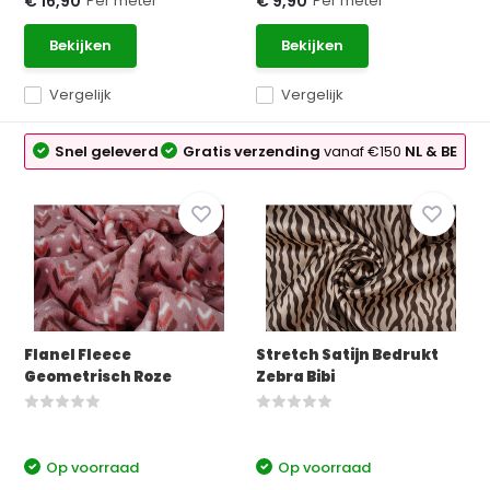
Per meter
Per meter
€ 16,90
€ 9,90
Bekijken
Bekijken
Vergelijk
Vergelijk
Snel geleverd
Gratis verzending
vanaf €150
NL & BE
Flanel Fleece
Stretch Satijn Bedrukt
Geometrisch Roze
Zebra Bibi
Op voorraad
Op voorraad