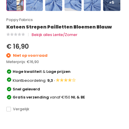
+5
Poppy Fabrics
Katoen Strepen Pailletten Bloemen Blauw
Bekijk alles Lente/Zomer
€ 16,90
Niet op voorraad
Meterprijs:
€16,90
Hoge kwaliteit
&
Lage prijzen
★★★★☆
Klantbeoordeling:
9,3 ·
Snel geleverd
Gratis verzending
vanaf €150
NL & BE
Vergelijk