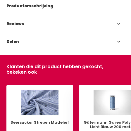
Productomschrijving
Reviews
Delen
Klanten die dit product hebben gekocht,
bekeken ook
Seersucker Strepen Madelief
Gütermann Garen Poly
Licht Blauw 200 met