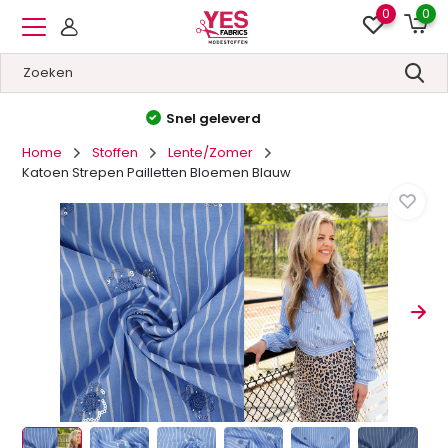
0
0
Hoge kwaliteit
&
Lage prijzen
Home
Stoffen
Lente/Zomer
Katoen Strepen Pailletten Bloemen Blauw