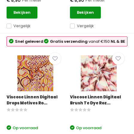
Per meter
Per meter
€ 8,90
€ 8,90
Bekijken
Bekijken
Vergelijk
Vergelijk
Snel geleverd
Gratis verzending
vanaf €150
NL & BE
Viscose Linnen Digitaal
Viscose Linnen Digitaal
Drops Motives Ro...
Brush Te Dye Roz...
Op voorraad
Op voorraad