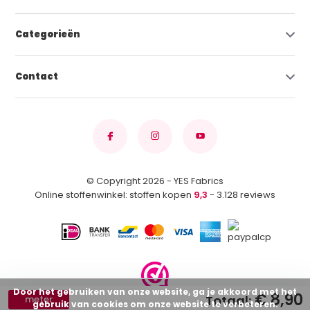
Categorieën
Contact
© Copyright 2026 - YES Fabrics
Online stoffenwinkel: stoffen kopen
9,3
- 3.128 reviews
Door het gebruiken van onze website, ga je akkoord met het
€ 8,90
Totaal:
meter
gebruik van cookies om onze website te verbeteren.