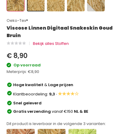
Oeko-Tex®
Viscose Linnen Digitaal Snakeskin Goud
Bruin
Bekijk alles Stoffen
€ 8,90
Op voorraad
Meterprijs:
€8,90
Hoge kwaliteit
&
Lage prijzen
★★★★☆
Klantbeoordeling:
9,3 ·
Snel geleverd
Gratis verzending
vanaf €150
NL & BE
Dit product is leverbaar in de volgende
3
varianten: