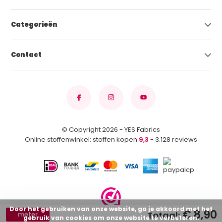
Categorieën
Contact
© Copyright 2026 - YES Fabrics
Online stoffenwinkel: stoffen kopen
9,3
- 3.128 reviews
Door het gebruiken van onze website, ga je akkoord met het
€ 8,90
Totaal:
meter
gebruik van cookies om onze website te verbeteren.