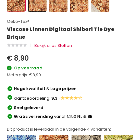
Oeko-Tex®
Viscose Linnen Digitaal Shibori Tie Dye
Brique
Bekijk alles Stoffen
€ 8,90
Op voorraad
Meterprijs:
€8,90
Hoge kwaliteit
&
Lage prijzen
★★★★☆
Klantbeoordeling:
9,3 ·
Snel geleverd
Gratis verzending
vanaf €150
NL & BE
Dit product is leverbaar in de volgende
4
varianten: