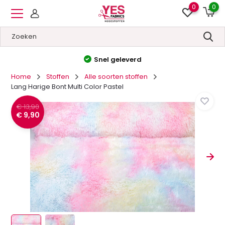
0
0
Hoge kwaliteit
&
Lage prijzen
Home
Stoffen
Alle soorten stoffen
Lang Harige Bont Multi Color Pastel
€ 13,90
€ 9,90