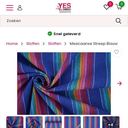
0
0
Hoge kwaliteit
&
Lage prijzen
Home
Stoffen
Stoffen
Mexicaanse Streep Blauw
+4