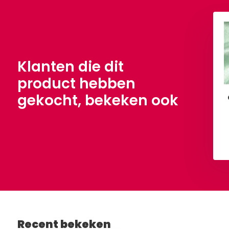
Klanten die dit
product hebben
gekocht, bekeken ook
 Satijn Oud Groen
Crêpe Satijn Oud groen
,90
€ 4,90
Per meter
Per meter
Bekijken
Bekijken
Recent bekeken