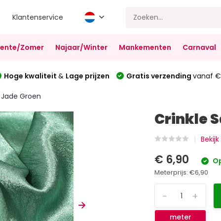
Klantenservice
Lente/Zomer
Najaar/Winter
Mankementen
Carnaval
Hoge kwaliteit
&
Lage prijzen
Gratis verzending
vanaf €
n Jade Groen
Crinkle S
Bekijk
€ 6,90
Op
Meterprijs:
€6,90
-
+
meter