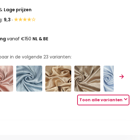
&
Lage prijzen
★★★★☆
g:
9,3 ·
ing
vanaf €150
NL & BE
rbaar in de volgende
23
varianten:
Toon alle varianten