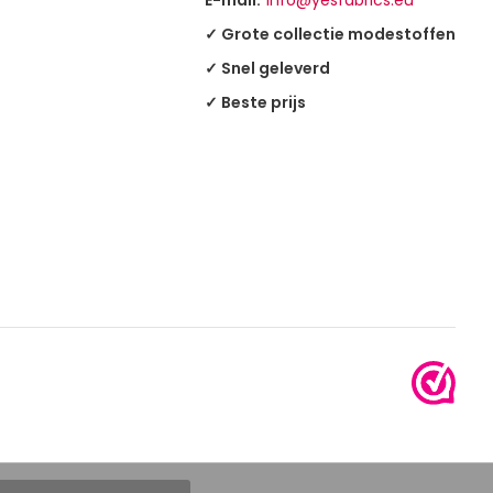
E-mail:
info@yesfabrics.eu
✓ Grote collectie modestoffen
✓ Snel geleverd
✓ Beste prijs