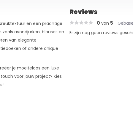
Reviews
0
5
van
Gebase
 kreuktextuur en een prachtige
en zoals avondjurken, blouses en
Er zijn nog geen reviews gesch
reëren van elegante
atiedoeken of andere chique
reëer je moeiteloos een luxe
e touch voor jouw project? Kies
s!