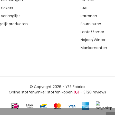
n bestellingen
Stoffen
 tickets
SALE
 verlanglijst
Patronen
gelijk producten
Fournituren
Lente/Zomer
Najaar/Winter
Mankementen
© Copyright 2026 - YES Fabrics
Online stoffenwinkel: stoffen kopen
9,3
- 3.128 reviews