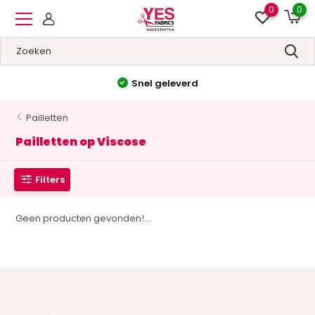
0
0
Snel geleverd
Pailletten
Pailletten op Viscose
Filters
Geen producten gevonden!...