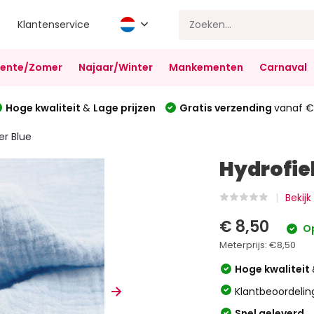
Klantenservice
Lente/Zomer
Najaar/Winter
Mankementen
Carnaval
Hoge kwaliteit
&
Lage prijzen
Gratis verzending
vanaf €
er Blue
Hydrofie
Bekij
€ 8,50
Op
Meterprijs:
€8,50
Hoge kwaliteit
Klantbeoordelin
Snel geleverd