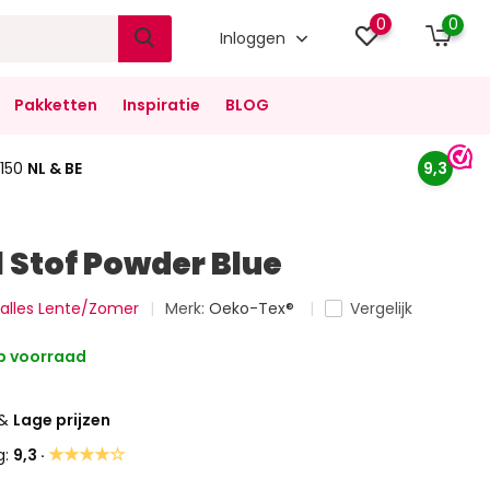
0
0
Inloggen
Pakketten
Inspiratie
BLOG
150
NL & BE
9,3
l Stof Powder Blue
k alles Lente/Zomer
Merk:
Oeko-Tex®
Vergelijk
 voorraad
&
Lage prijzen
★★★★☆
g:
9,3 ·