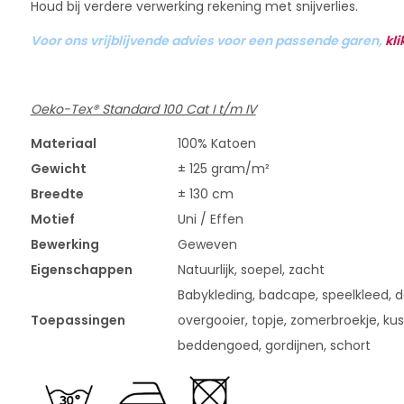
Houd bij verdere verwerking rekening met snijverlies.
Voor ons vrijblijvende advies voor een passende garen,
kli
Oeko-Tex® Standard 100 Cat I t/m IV
Materiaal
100% Katoen
Gewicht
± 125 gram/m²
Breedte
± 130 cm
Motief
Uni / Effen
Bewerking
Geweven
Eigenschappen
Natuurlijk, soepel, zacht
Babykleding, badcape, speelkleed, dek
Toepassingen
overgooier, topje, zomerbroekje, kus
beddengoed, gordijnen, schort