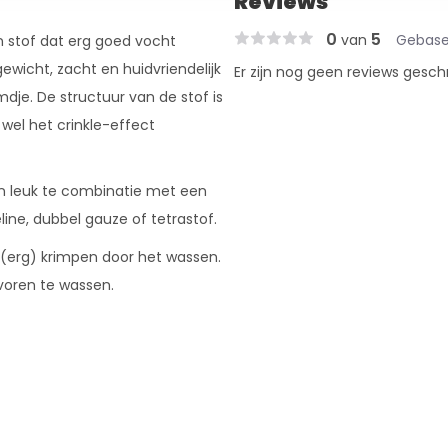
Reviews
0
5
van
Gebase
n stof dat erg goed vocht
wicht, zacht en huidvriendelijk
Er zijn nog geen reviews gesch
dje. De structuur van de stof is
wel het crinkle-effect
 en leuk te combinatie met een
ine, dubbel gauze of tetrastof.
n (erg) krimpen door het wassen.
voren te wassen.