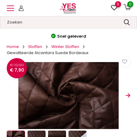
0
0
Hoge kwaliteit
&
Lage prijzen
Home
Stoffen
Winter Stoffen
Gewatteerde Alcantara Suede Bordeaux
€ 12,90
€ 7,90