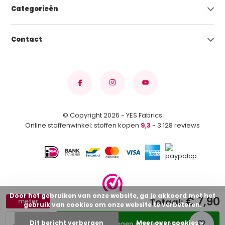
Categorieën
Contact
© Copyright 2026 - YES Fabrics
Online stoffenwinkel: stoffen kopen
9,3
- 3.128 reviews
Door het gebruiken van onze website, ga je akkoord met het
€ 7,90
Totaal:
meter
gebruik van cookies om onze website te verbeteren.
-
+
Dit bericht verbergen
Meer over cookies »
Toevoegen aan winkelwagen