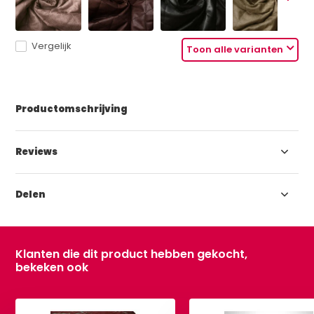
Vergelijk
Toon alle varianten
Productomschrijving
Reviews
Delen
Klanten die dit product hebben gekocht,
bekeken ook