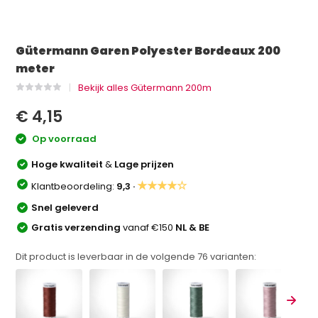
Gütermann Garen Polyester Bordeaux 200
meter
Bekijk alles Gütermann 200m
€ 4,15
Op voorraad
Hoge kwaliteit
&
Lage prijzen
★★★★☆
Klantbeoordeling:
9,3 ·
Snel geleverd
Gratis verzending
vanaf €150
NL & BE
Dit product is leverbaar in de volgende
76
varianten: