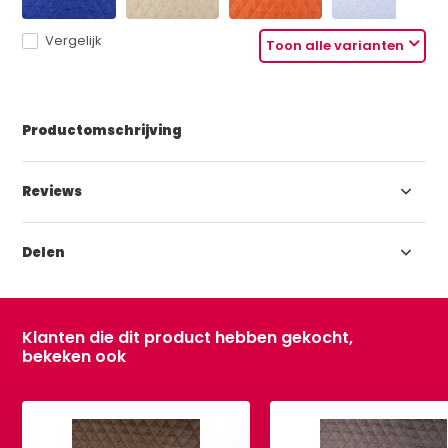
Vergelijk
Toon alle varianten
Productomschrijving
Reviews
Delen
Klanten die dit product hebben gekocht,
bekeken ook