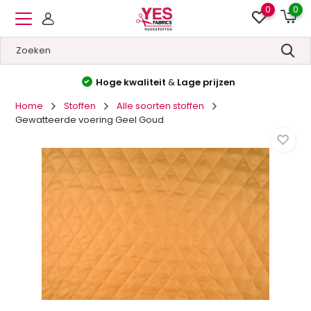
0
0
Hoge kwaliteit
&
Lage prijzen
Home
Stoffen
Alle soorten stoffen
Gewatteerde voering Geel Goud