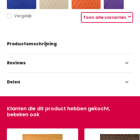
Vergelijk
Toon alle varianten
Productomschrijving
Reviews
Delen
Klanten die dit product hebben gekocht,
bekeken ook