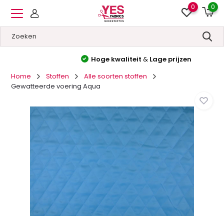
0
0
Hoge kwaliteit
&
Lage prijzen
Home
Stoffen
Alle soorten stoffen
Gewatteerde voering Aqua