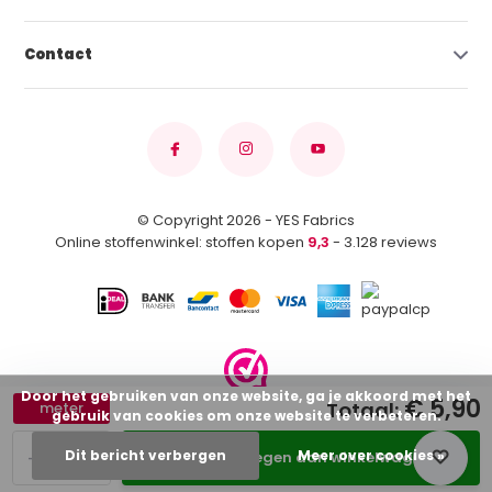
Contact
© Copyright 2026 - YES Fabrics
Online stoffenwinkel: stoffen kopen
9,3
- 3.128 reviews
Door het gebruiken van onze website, ga je akkoord met het
€ 5,90
Totaal:
meter
gebruik van cookies om onze website te verbeteren.
-
+
Dit bericht verbergen
Meer over cookies »
Toevoegen aan winkelwagen