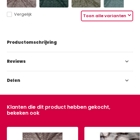
Vergelijk
Toon alle varianten
Productomschrijving
Reviews
Delen
Klanten die dit product hebben gekocht,
bekeken ook