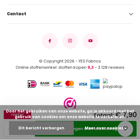
Contact
© Copyright 2026 - YES Fabrics
Online stoffenwinkel: stoffen kopen
9,3
- 3.128 reviews
Door het gebruiken van onze website, ga je akkoord met het
€ 7,90
Totaal:
meter
gebruik van cookies om onze website te verbeteren.
-
+
Dit bericht verbergen
Meer over cookies »
Toevoegen aan winkelwagen