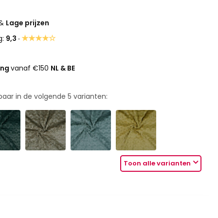
&
Lage prijzen
★★★★☆
g:
9,3 ·
ing
vanaf €150
NL & BE
rbaar in de volgende
5
varianten:
Toon alle varianten