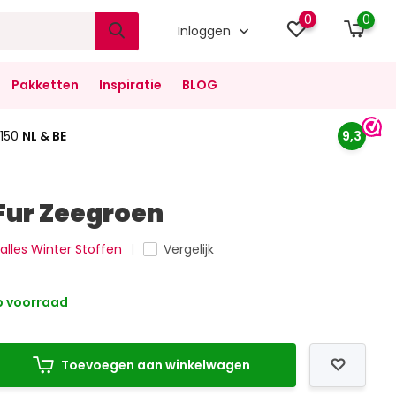
0
0
Inloggen
Pakketten
Inspiratie
BLOG
150
NL & BE
9,3
Fur Zeegroen
 alles Winter Stoffen
Vergelijk
 voorraad
Toevoegen aan winkelwagen