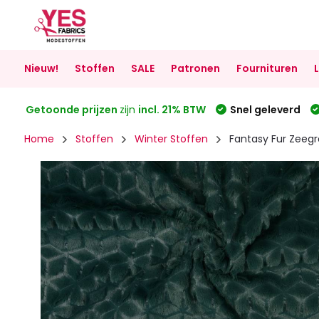
Nieuw!
Stoffen
SALE
Patronen
Fournituren
Getoonde prijzen
zijn
incl. 21% BTW
Snel geleverd
Home
Stoffen
Winter Stoffen
Fantasy Fur Zeeg