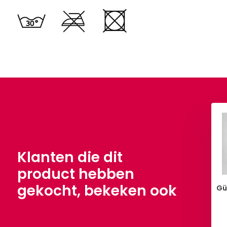
asy Fur Taupe
Fantasy Fur Mauve
€ 7,90
€ 7,90
Per meter
€ 9,90
Per meter
Klanten die dit
product hebben
gekocht, bekeken ook
Gü