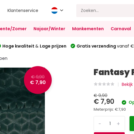
Klantenservice
Lente/Zomer
Najaar/Winter
Mankementen
Carnaval
Hoge kwaliteit
&
Lage prijzen
Gratis verzending
vanaf €
roen
Fantasy 
€ 9,90
€ 7,90
Bekijk
€ 9,90
€ 7,90
Op
Meterprijs:
€7,90
-
+