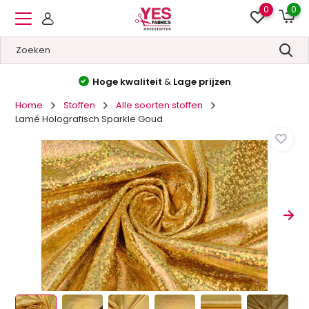
0
0
Hoge kwaliteit
&
Lage prijzen
Home
Stoffen
Alle soorten stoffen
Lamé Holografisch Sparkle Goud