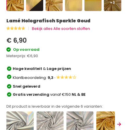
+3
Lamé Holografisch Sparkle Goud
Bekijk alles Alle soorten stoffen
€ 6,90
Op voorraad
Meterprijs:
€6,90
Hoge kwaliteit
&
Lage prijzen
★★★★☆
Klantbeoordeling:
9,3 ·
Snel geleverd
Gratis verzending
vanaf €150
NL & BE
Dit product is leverbaar in de volgende
6
varianten: