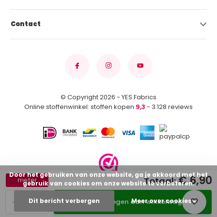
Contact
© Copyright 2026 - YES Fabrics
Online stoffenwinkel: stoffen kopen
9,3
- 3.128 reviews
Door het gebruiken van onze website, ga je akkoord met het
€ 6,90
Totaal:
meter
gebruik van cookies om onze website te verbeteren.
-
+
Dit bericht verbergen
Meer over cookies »
Toevoegen aan winkelwagen