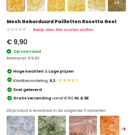
+3
Mesh Geborduurd Pailletten Rosetta Geel
Bekijk alles Alle soorten stoffen
€ 9,90
Op voorraad
Meterprijs:
€9,90
Hoge kwaliteit
&
Lage prijzen
★★★★☆
Klantbeoordeling:
9,3 ·
Snel geleverd
Gratis verzending
vanaf €150
NL & BE
Dit product is leverbaar in de volgende
11
varianten: