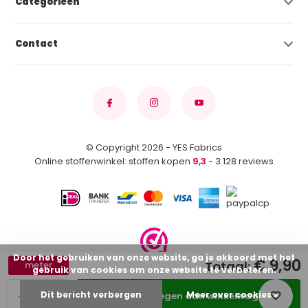
Categorieën
Contact
© Copyright 2026 - YES Fabrics
Online stoffenwinkel: stoffen kopen
9,3
- 3.128 reviews
Door het gebruiken van onze website, ga je akkoord met het
€ 9,90
Totaal:
meter
gebruik van cookies om onze website te verbeteren.
-
+
Dit bericht verbergen
Meer over cookies »
Toevoegen aan winkelwagen