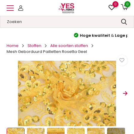
0
0
Hoge kwaliteit
&
Lage prijzen
Home
Stoffen
Alle soorten stoffen
Mesh Geborduurd Pailletten Rosetta Geel