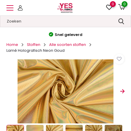
0
0
Hoge kwaliteit
&
Lage prijzen
Home
Stoffen
Alle soorten stoffen
Lamé Holografisch Neon Goud