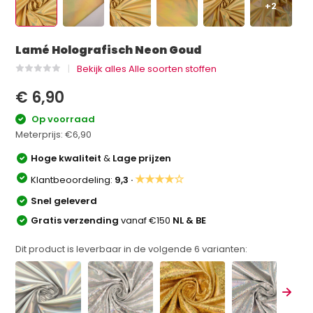
+2
Lamé Holografisch Neon Goud
Bekijk alles Alle soorten stoffen
€ 6,90
Op voorraad
Meterprijs:
€6,90
Hoge kwaliteit
&
Lage prijzen
★★★★☆
Klantbeoordeling:
9,3 ·
Snel geleverd
Gratis verzending
vanaf €150
NL & BE
Dit product is leverbaar in de volgende
6
varianten: