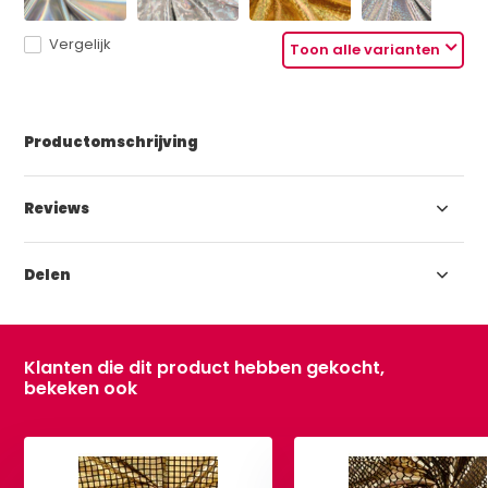
Vergelijk
Toon alle varianten
Productomschrijving
Reviews
Delen
Klanten die dit product hebben gekocht,
bekeken ook