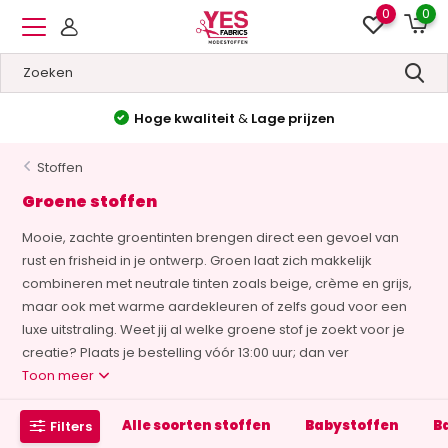
0
0
Hoge kwaliteit
&
Lage prijzen
Stoffen
Groene stoffen
Mooie, zachte groentinten brengen direct een gevoel van
rust en frisheid in je ontwerp. Groen laat zich makkelijk
combineren met neutrale tinten zoals beige, crème en grijs,
maar ook met warme aardekleuren of zelfs goud voor een
luxe uitstraling. Weet jij al welke groene stof je zoekt voor je
creatie? Plaats je bestelling vóór 13:00 uur; dan ver
Toon meer
Alle soorten stoffen
Babystoffen
B
Filters