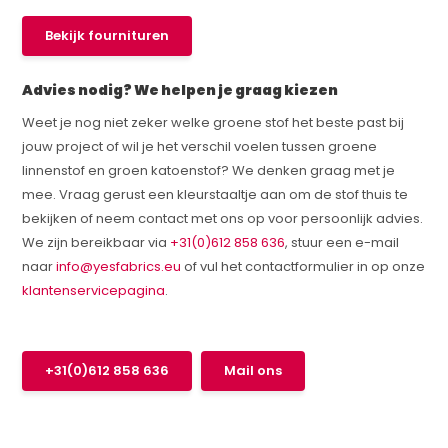
Bekijk fournituren
Advies nodig? We helpen je graag kiezen
Weet je nog niet zeker welke groene stof het beste past bij
jouw project of wil je het verschil voelen tussen groene
linnenstof en groen katoenstof? We denken graag met je
mee. Vraag gerust een kleurstaaltje aan om de stof thuis te
bekijken of neem contact met ons op voor persoonlijk advies.
We zijn bereikbaar via
+31(0)612 858 636
, stuur een e-mail
naar
info@yesfabrics.eu
of vul het contactformulier in op onze
klantenservicepagina
.
+31(0)612 858 636
Mail ons