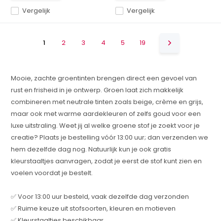
Vergelijk
Vergelijk
1
2
3
4
5
19
Mooie, zachte groentinten brengen direct een gevoel van
rust en frisheid in je ontwerp. Groen laat zich makkelijk
combineren met neutrale tinten zoals beige, crème en grijs,
maar ook met warme aardekleuren of zelfs goud voor een
luxe uitstraling. Weet jij al welke groene stof je zoekt voor je
creatie? Plaats je bestelling vóór 13:00 uur; dan verzenden we
hem dezelfde dag nog. Natuurlijk kun je ook gratis
kleurstaaltjes aanvragen, zodat je eerst de stof kunt zien en
voelen voordat je bestelt.
✅ Voor 13:00 uur besteld, vaak dezelfde dag verzonden
✅ Ruime keuze uit stofsoorten, kleuren en motieven
✅ Kleurstaaltjes beschikbaar