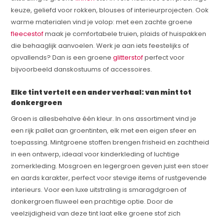
keuze, geliefd voor rokken, blouses of interieurprojecten. Ook
warme materialen vind je volop: met een zachte groene
fleecestof
maak je comfortabele truien, plaids of huispakken
die behaaglijk aanvoelen. Werk je aan iets feestelijks of
opvallends? Dan is een groene
glitterstof
perfect voor
bijvoorbeeld danskostuums of accessoires.
Elke tint vertelt een ander verhaal: van mint tot
donkergroen
Groen is allesbehalve één kleur. In ons assortiment vind je
een rijk pallet aan groentinten, elk met een eigen sfeer en
toepassing. Mintgroene stoffen brengen frisheid en zachtheid
in een ontwerp, ideaal voor kinderkleding of luchtige
zomerkleding. Mosgroen en legergroen geven juist een stoer
en aards karakter, perfect voor stevige items of rustgevende
interieurs. Voor een luxe uitstraling is smaragdgroen of
donkergroen fluweel een prachtige optie. Door de
veelzijdigheid van deze tint laat elke groene stof zich