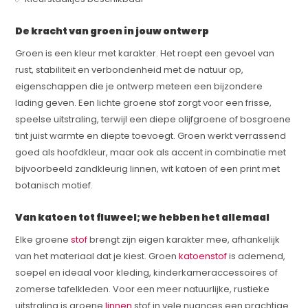
De kracht van groen in jouw ontwerp
Groen is een kleur met karakter. Het roept een gevoel van
rust, stabiliteit en verbondenheid met de natuur op,
eigenschappen die je ontwerp meteen een bijzondere
lading geven. Een lichte groene stof zorgt voor een frisse,
speelse uitstraling, terwijl een diepe olijfgroene of bosgroene
tint juist warmte en diepte toevoegt. Groen werkt verrassend
goed als hoofdkleur, maar ook als accent in combinatie met
bijvoorbeeld zandkleurig linnen, wit katoen of een print met
botanisch motief.
Van katoen tot fluweel; we hebben het allemaal
Elke groene
stof
brengt zijn eigen karakter mee, afhankelijk
van het materiaal dat je kiest. Groen
katoenstof
is ademend,
soepel en ideaal voor kleding, kinderkameraccessoires of
zomerse tafelkleden. Voor een meer natuurlijke, rustieke
uitstraling is groene
linnen
stof in vele nuances een prachtige