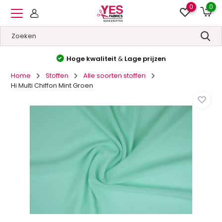
0
0
Hoge kwaliteit
&
Lage prijzen
Home
Stoffen
Alle soorten stoffen
Hi Multi Chiffon Mint Groen