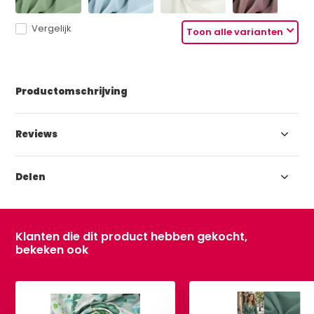
Vergelijk
Toon alle varianten
Productomschrijving
Reviews
Delen
Klanten die dit product hebben gekocht,
bekeken ook