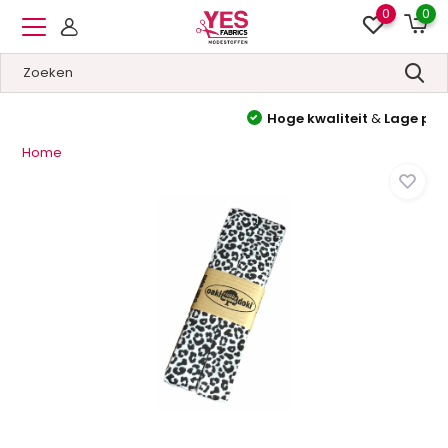
0
0
Hoge kwaliteit
&
Lage prijzen
Home