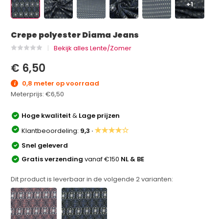
+1
Crepe polyester Diama Jeans
Bekijk alles Lente/Zomer
€ 6,50
0,8 meter op voorraad
Meterprijs:
€6,50
Hoge kwaliteit
&
Lage prijzen
★★★★☆
Klantbeoordeling:
9,3 ·
Snel geleverd
Gratis verzending
vanaf €150
NL & BE
Dit product is leverbaar in de volgende
2
varianten: