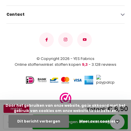
Contact
© Copyright 2026 - YES Fabrics
Online stoffenwinkel: stoffen kopen
9,3
- 3.128 reviews
Door het gebruiken van onze website, ga je akkoord met het
€ 6,50
Totaal:
meter
gebruik van cookies om onze website te verbeteren.
-
+
Dit bericht verbergen
Meer over cookies »
Toevoegen aan winkelwagen