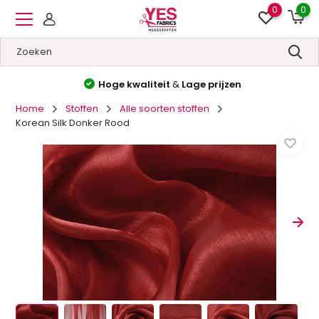
0
0
Hoge kwaliteit
&
Lage prijzen
Home
Stoffen
Alle soorten stoffen
Korean Silk Donker Rood