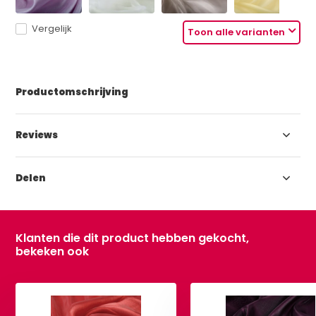
Vergelijk
Toon alle varianten
Productomschrijving
Reviews
Delen
Klanten die dit product hebben gekocht,
bekeken ook