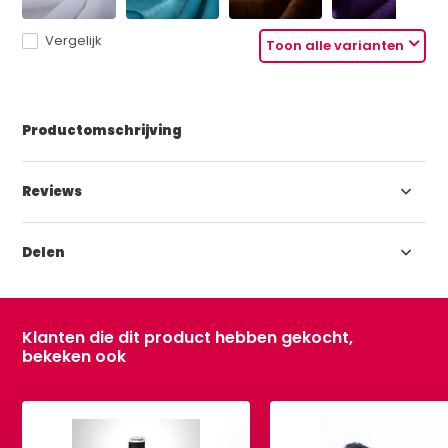
Vergelijk
Toon alle varianten
Productomschrijving
Reviews
Delen
Klanten die dit product hebben gekocht,
bekeken ook