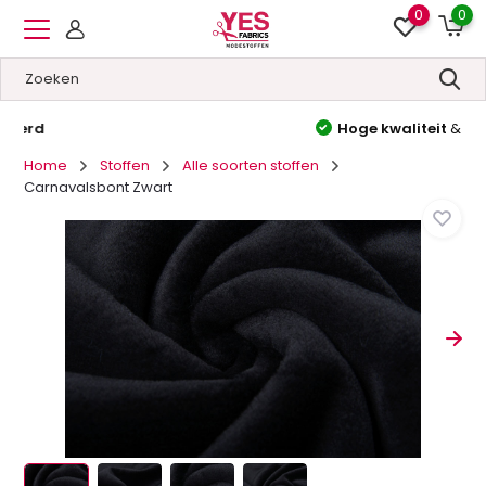
0
0
Hoge kwaliteit
&
Lage prijzen
Home
Stoffen
Alle soorten stoffen
Carnavalsbont Zwart