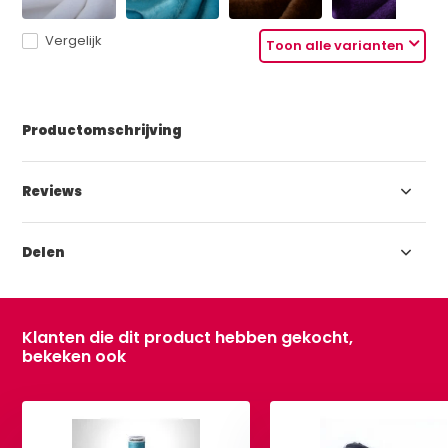
Vergelijk
Toon alle varianten
Productomschrijving
Reviews
Delen
Klanten die dit product hebben gekocht,
bekeken ook