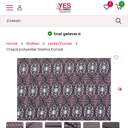
0
0
Hoge kwaliteit
&
Lage prijzen
Home
Stoffen
Lente/Zomer
Crepe polyester Diama Koraal