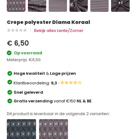
+1
Crepe polyester Diama Koraal
Bekijk alles Lente/Zomer
€ 6,50
Op voorraad
Meterprijs:
€6,50
Hoge kwaliteit
&
Lage prijzen
★★★★☆
Klantbeoordeling:
9,3 ·
Snel geleverd
Gratis verzending
vanaf €150
NL & BE
Dit product is leverbaar in de volgende
2
varianten: