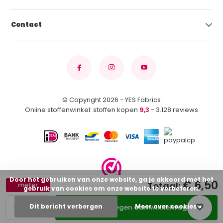
Contact
© Copyright 2026 - YES Fabrics
Online stoffenwinkel: stoffen kopen
9,3
- 3.128 reviews
Door het gebruiken van onze website, ga je akkoord met het
€ 6,50
Totaal:
meter
gebruik van cookies om onze website te verbeteren.
-
+
Dit bericht verbergen
Meer over cookies »
Toevoegen aan winkelwagen