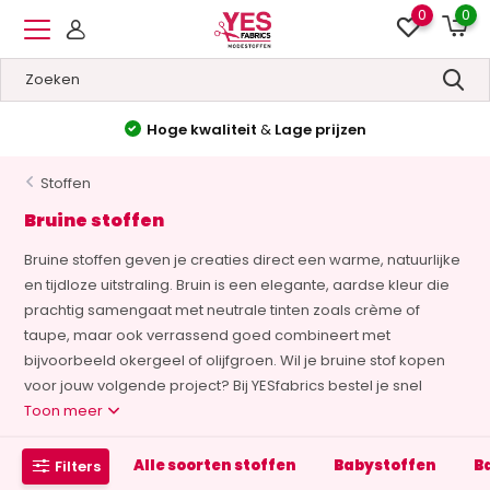
0
0
Hoge kwaliteit
&
Lage prijzen
Stoffen
Bruine stoffen
Bruine stoffen geven je creaties direct een warme, natuurlijke
en tijdloze uitstraling. Bruin is een elegante, aardse kleur die
prachtig samengaat met neutrale tinten zoals crème of
taupe, maar ook verrassend goed combineert met
bijvoorbeeld okergeel of olijfgroen. Wil je bruine stof kopen
voor jouw volgende project? Bij YESfabrics bestel je snel
Toon meer
Alle soorten stoffen
Babystoffen
B
Filters