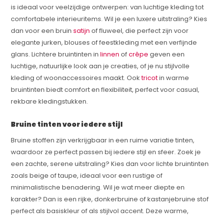
is ideaal voor veelzijdige ontwerpen: van luchtige kleding tot
comfortabele interieuritems. Wil je een luxere uitstraling? Kies
dan voor een bruin
satijn
of fluweel, die perfect zijn voor
elegante jurken, blouses of feestkleding met een verfijnde
glans. Lichtere bruintinten in
linnen
of
crêpe
geven een
luchtige, natuurlijke look aan je creaties, of je nu stijlvolle
kleding of woonaccessoires maakt. Ook
tricot
in warme
bruintinten biedt comfort en flexibiliteit, perfect voor casual,
rekbare kledingstukken.
Bruine tinten voor iedere stijl
Bruine stoffen zijn verkrijgbaar in een ruime variatie tinten,
waardoor ze perfect passen bij iedere stijl en sfeer. Zoek je
een zachte, serene uitstraling? Kies dan voor lichte bruintinten
zoals beige of taupe, ideaal voor een rustige of
minimalistische benadering. Wil je wat meer diepte en
karakter? Dan is een rijke, donkerbruine of kastanjebruine stof
perfect als basiskleur of als stijlvol accent. Deze warme,