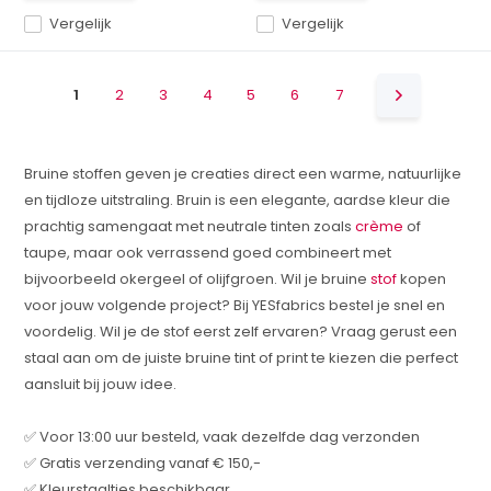
Vergelijk
Vergelijk
1
2
3
4
5
6
7
Bruine stoffen geven je creaties direct een warme, natuurlijke
en tijdloze uitstraling. Bruin is een elegante, aardse kleur die
prachtig samengaat met neutrale tinten zoals
crème
of
taupe, maar ook verrassend goed combineert met
bijvoorbeeld okergeel of olijfgroen. Wil je bruine
stof
kopen
voor jouw volgende project? Bij YESfabrics bestel je snel en
voordelig. Wil je de stof eerst zelf ervaren? Vraag gerust een
staal aan om de juiste bruine tint of print te kiezen die perfect
aansluit bij jouw idee.
✅ Voor 13:00 uur besteld, vaak dezelfde dag verzonden
✅ Gratis verzending vanaf € 150,-
✅ Kleurstaaltjes beschikbaar