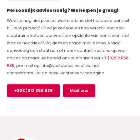
Persoonlijk advies nodig? We helpen je graag!
Weet je nog niet precies welke bruine stof het beste aansluit
bij jouw project? Of wil je zelf voelen hoe verschillend een
diepbruine katoen aanvoelt ten opzichte van een linnen stof
in hazelnootkleur? Wij denken graag met je mee. Vraag
eenvoudig een staal aan of neem contact met ons op voor
advies op maat. Je bereikt ons telefonisch via
+31(0)612 858
636
, per mail op
info@yesfabrics.eu
of via het
contactformulier op onze klantenservicepagina.
+31(0)612 858 636
Mail ons