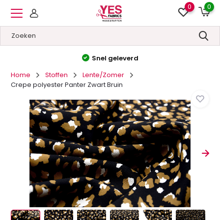
0
0
Hoge kwaliteit
&
Lage prijzen
Home
Stoffen
Lente/Zomer
Crepe polyester Panter Zwart Bruin