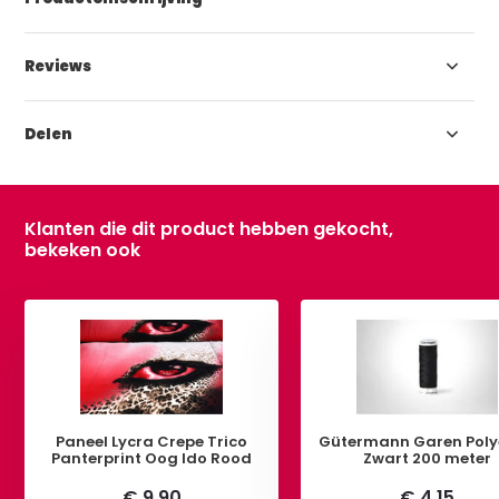
Reviews
Delen
Klanten die dit product hebben gekocht,
bekeken ook
Paneel Lycra Crepe Trico
Gütermann Garen Poly
Panterprint Oog Ido Rood
Zwart 200 meter
€ 9,90
€ 4,15