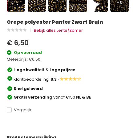
+3
Crepe polyester Panter Zwart Bruin
Bekijk alles Lente/Zomer
€ 6,50
Op voorraad
Meterprijs:
€6,50
Hoge kwaliteit
&
Lage prijzen
★★★★☆
Klantbeoordeling:
9,3 ·
Snel geleverd
Gratis verzending
vanaf €150
NL & BE
Vergelijk
Productomschrijving