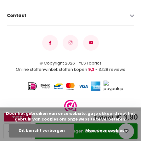
Contact
© Copyright 2026 - YES Fabrics
Online stoffenwinkel: stoffen kopen
9,3
- 3.128 reviews
Door het gebruiken van onze website, ga je akkoord met het
€ 3,90
Totaal:
meter
gebruik van cookies om onze website te verbeteren.
-
+
Dit bericht verbergen
Meer over cookies »
Toevoegen aan winkelwagen