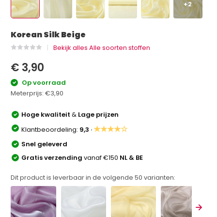
+2
Korean Silk Beige
Bekijk alles Alle soorten stoffen
€ 3,90
Op voorraad
Meterprijs:
€3,90
Hoge kwaliteit
&
Lage prijzen
★★★★☆
Klantbeoordeling:
9,3 ·
Snel geleverd
Gratis verzending
vanaf €150
NL & BE
Dit product is leverbaar in de volgende
50
varianten: