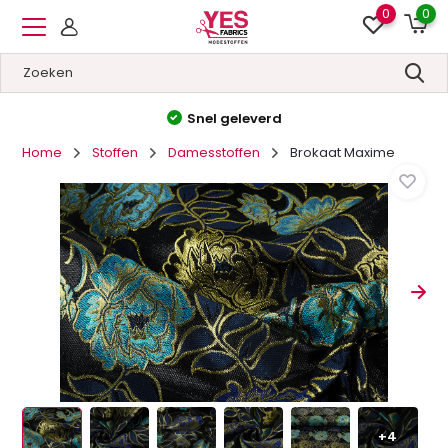
0
0
Snel geleverd
Hoge kwalit
Home
Stoffen
Damesstoffen
Brokaat Maxime
+4