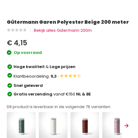
Gütermann Garen Polyester Beige 200 meter
Bekijk alles Gütermann 200m
€ 4,15
Op voorraad
Hoge kwaliteit
&
Lage prijzen
★★★★☆
Klantbeoordeling:
9,3 ·
Snel geleverd
Gratis verzending
vanaf €150
NL & BE
Dit product is leverbaar in de volgende
76
varianten: