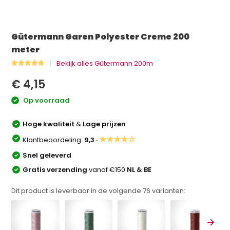
Gütermann Garen Polyester Creme 200
meter
Bekijk alles Gütermann 200m
€ 4,15
Op voorraad
Hoge kwaliteit
&
Lage prijzen
★★★★☆
Klantbeoordeling:
9,3 ·
Snel geleverd
Gratis verzending
vanaf €150
NL & BE
Dit product is leverbaar in de volgende
76
varianten: