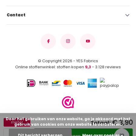
Contact
© Copyright 2026 - YES Fabrics
Online stoffenwinkel: stoffen kopen
9,3
- 3.128 reviews
Door het gebruiken van onze website, ga je akkoord met het
€ 3,90
Totaal:
meter
gebruik van cookies om onze website te verbeteren.
Dit bericht verbergen
Meer over cookies »
Toevoegen aan winkelwagen