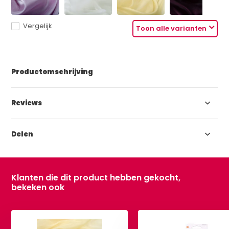
Vergelijk
Toon alle varianten
Productomschrijving
Reviews
Delen
Klanten die dit product hebben gekocht,
bekeken ook