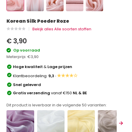
Korean Silk Poeder Roze
Bekijk alles Alle soorten stoffen
€ 3,90
Op voorraad
Meterprijs:
€3,90
Hoge kwaliteit
&
Lage prijzen
★★★★☆
Klantbeoordeling:
9,3 ·
Snel geleverd
Gratis verzending
vanaf €150
NL & BE
Dit product is leverbaar in de volgende
50
varianten: