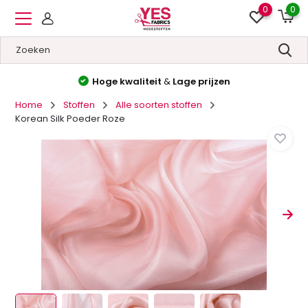
0
0
Hoge kwaliteit
&
Lage prijzen
Home
Stoffen
Alle soorten stoffen
Korean Silk Poeder Roze