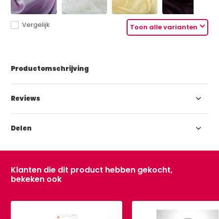
Vergelijk
Toon alle varianten
Productomschrijving
Reviews
Delen
Klanten die dit product hebben gekocht,
bekeken ook