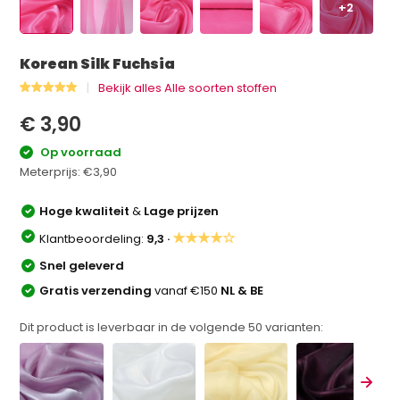
+2
Korean Silk Fuchsia
Bekijk alles Alle soorten stoffen
€ 3,90
Op voorraad
Meterprijs:
€3,90
Hoge kwaliteit
&
Lage prijzen
★★★★☆
Klantbeoordeling:
9,3 ·
Snel geleverd
Gratis verzending
vanaf €150
NL & BE
Dit product is leverbaar in de volgende
50
varianten: