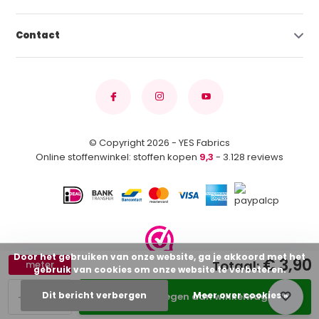
Contact
© Copyright 2026 - YES Fabrics
Online stoffenwinkel: stoffen kopen
9,3
- 3.128 reviews
Door het gebruiken van onze website, ga je akkoord met het
€ 3,90
Totaal:
meter
gebruik van cookies om onze website te verbeteren.
-
+
Dit bericht verbergen
Meer over cookies »
Toevoegen aan winkelwagen