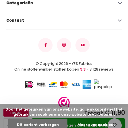
Categorieën
Contact
© Copyright 2026 - YES Fabrics
Online stoffenwinkel: stoffen kopen
9,3
- 3.128 reviews
Door het gebruiken van onze website, ga je akkoord met het
€ 11,90
Totaal:
meter
gebruik van cookies om onze website te verbeteren.
-
+
Dit bericht verbergen
Meer over cookies »
Toevoegen aan winkelwagen