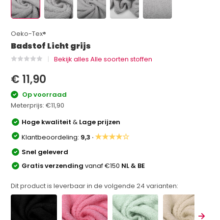
Oeko-Tex®
Badstof Licht grijs
Bekijk alles Alle soorten stoffen
€ 11,90
Op voorraad
Meterprijs:
€11,90
Hoge kwaliteit
&
Lage prijzen
★★★★☆
Klantbeoordeling:
9,3 ·
Snel geleverd
Gratis verzending
vanaf €150
NL & BE
Dit product is leverbaar in de volgende
24
varianten: