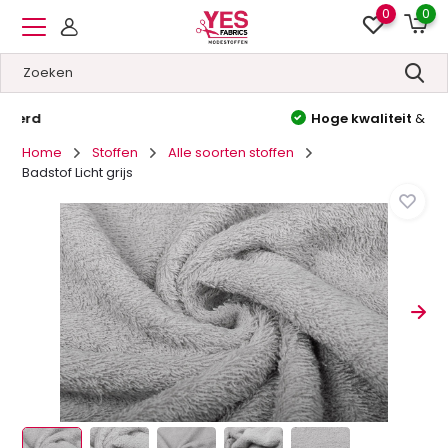
0
0
Hoge kwaliteit
&
Lage prijzen
Home
Stoffen
Alle soorten stoffen
Badstof Licht grijs