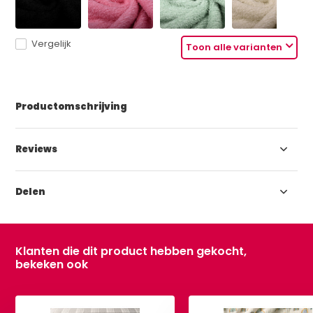
Vergelijk
Toon alle varianten
Productomschrijving
Reviews
Delen
Klanten die dit product hebben gekocht,
bekeken ook