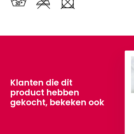
ean Silk Zilver
Korean Silk Taupe
,90
€ 3,90
Per meter
Per meter
Klanten die dit
product hebben
gekocht, bekeken ook
Bekijken
Bekijken