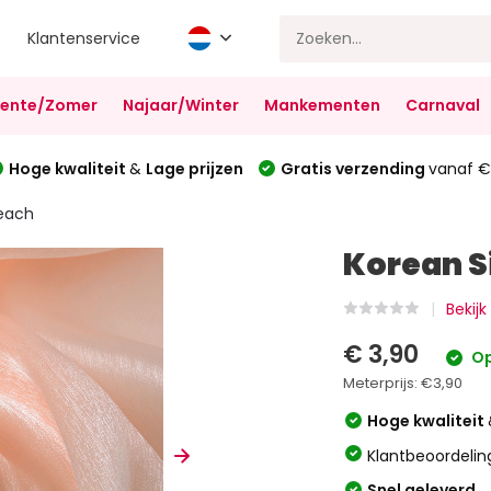
Klantenservice
Lente/Zomer
Najaar/Winter
Mankementen
Carnaval
Hoge kwaliteit
&
Lage prijzen
Gratis verzending
vanaf €
Peach
Korean S
Bekijk
€ 3,90
Op
Meterprijs:
€3,90
Hoge kwaliteit
Klantbeoordelin
Snel geleverd