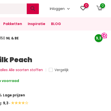
0
0
Inloggen
Pakketten
Inspiratie
BLOG
150
NL & BE
9,3
ilk Peach
 alles Alle soorten stoffen
Vergelijk
 voorraad
&
Lage prijzen
★★★★☆
g:
9,3 ·