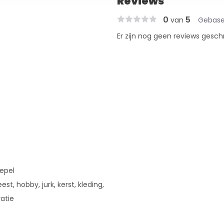
Reviews
0
5
van
Gebase
Er zijn nog geen reviews gesch
oepel
est, hobby, jurk, kerst, kleding,
ratie