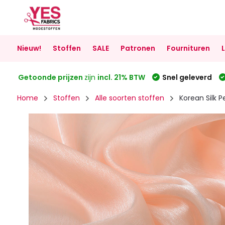
Nieuw!
Stoffen
SALE
Patronen
Fournituren
Getoonde prijzen
zijn
incl. 21% BTW
Snel geleverd
Home
Stoffen
Alle soorten stoffen
Korean Silk 