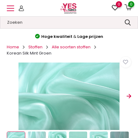
0
0
Gratis verzending
vanaf €150
NL & BE
Home
Stoffen
Alle soorten stoffen
Korean Silk Mint Groen