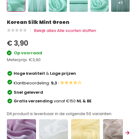
+1
Korean Silk Mint Groen
Bekijk alles Alle soorten stoffen
€ 3,90
Op voorraad
Meterprijs:
€3,90
Hoge kwaliteit
&
Lage prijzen
★★★★☆
Klantbeoordeling:
9,3 ·
Snel geleverd
Gratis verzending
vanaf €150
NL & BE
Dit product is leverbaar in de volgende
50
varianten: