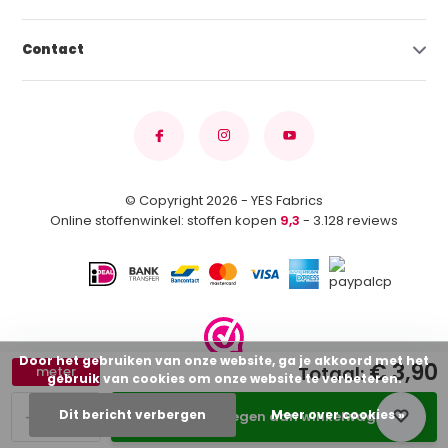
Contact
© Copyright 2026 - YES Fabrics
Online stoffenwinkel: stoffen kopen
9,3
- 3.128 reviews
Door het gebruiken van onze website, ga je akkoord met het
€ 3,90
Totaal:
meter
gebruik van cookies om onze website te verbeteren.
-
+
Dit bericht verbergen
Meer over cookies »
Toevoegen aan winkelwagen