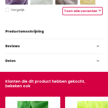
Vergelijk
Toon alle varianten
Productomschrijving
Reviews
Delen
Klanten die dit product hebben gekocht,
bekeken ook