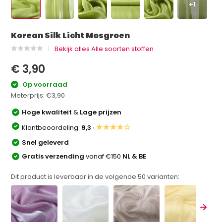
+1
Korean Silk Licht Mosgroen
Bekijk alles Alle soorten stoffen
€ 3,90
Op voorraad
Meterprijs:
€3,90
Hoge kwaliteit
&
Lage prijzen
★★★★☆
Klantbeoordeling:
9,3 ·
Snel geleverd
Gratis verzending
vanaf €150
NL & BE
Dit product is leverbaar in de volgende
50
varianten: