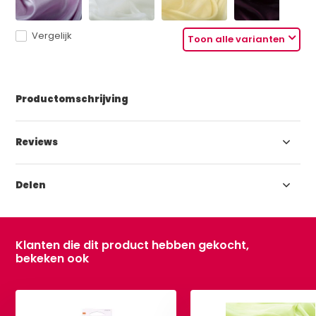
Vergelijk
Toon alle varianten
Productomschrijving
Reviews
Delen
Klanten die dit product hebben gekocht,
bekeken ook