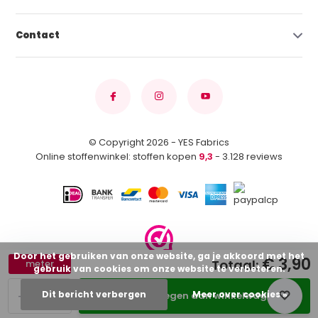
Contact
© Copyright 2026 - YES Fabrics
Online stoffenwinkel: stoffen kopen
9,3
- 3.128 reviews
Door het gebruiken van onze website, ga je akkoord met het
€ 3,90
Totaal:
meter
gebruik van cookies om onze website te verbeteren.
-
+
Dit bericht verbergen
Meer over cookies »
Toevoegen aan winkelwagen