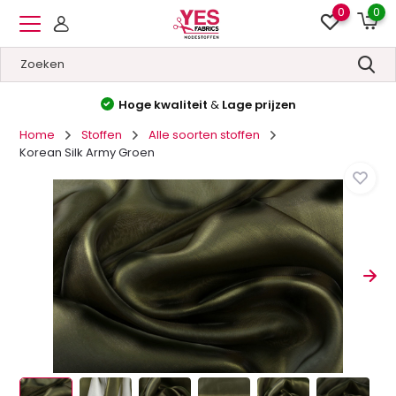
0
0
Hoge kwaliteit
&
Lage prijzen
Home
Stoffen
Alle soorten stoffen
Korean Silk Army Groen